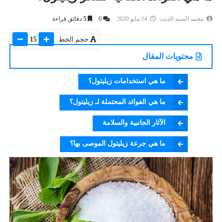
محمد السيد الديب
14 مايو 2020
0
5
دقائق قراءة
حجم الخط
15
محتويات المقال
ما هي استخدامات زيليتول؟
ما هي الفوائد المحتملة لـ زيليتول؟
الآثار الجانبية والسلامة
ما هي جرعة زيليتول الموصى بها؟