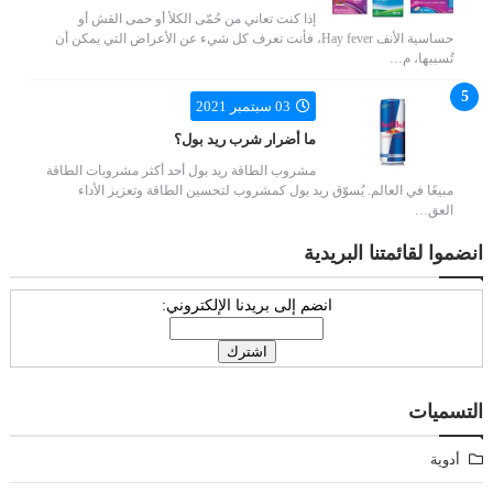
إذا كنت تعاني من حُمّى الكلأ أو حمى القش أو
حساسية الأنف Hay fever، فأنت تعرف كل شيء عن الأعراض التي يمكن أن
تُسببها، م…
03 سبتمبر 2021
ما أضرار شرب ريد بول؟
مشروب الطاقة ريد بول أحد أكثر مشروبات الطاقة
مبيعًا في العالم. يُسوّق ريد بول كمشروب لتحسين الطاقة وتعزيز الأداء
العق…
انضموا لقائمتنا البريدية
انضم إلى بريدنا الإلكتروني:
التسميات
أدوية