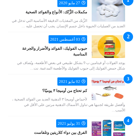
27 مايو 2020
مكملات الزِّنْك: الأنواع والفوائد الصحية
الزِّنك من المغذيات الدقيقة الأساسية التي تدخل في
العديد من العمليات الحيوية داخل جسم الإنسان. يجب أن تحصل عليه …
03 أغسطس 2021
حبوب الفوليك: الفوائد والأضرار والجرعة
المناسبة
يوجد الفولات أو فيتامين ب 9 بشكل طبيعي في بعض الأطعمة، ويُضاف في
شكل حمض الفوليك إلى حبوب الفوليك والأطعمة المدعمة. نت…
02 مايو 2021
كم تحتاج من أوميجا ٣ يوميًا؟
لأحماض أوميجا ٣ الدهنية العديد من الفوائد الصحية ،
وأفضل طريقة لجنيها هي تناول الأسماك الدهنية مرتين على الأقل في
الأسب…
31 يوليو 2021
الفرق بين دواء كلاريتين وتلفاست