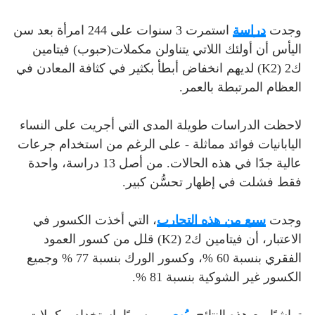
وجدت
دراسة
استمرت 3 سنوات على 244 امرأة بعد سن
اليأس أن أولئك اللاتي يتناولن مكملات(حبوب) فيتامين
ك2 (K2) لديهم انخفاض أبطأ بكثير في كثافة المعادن في
العظام المرتبطة بالعمر.
لاحظت الدراسات طويلة المدى التي أجريت على النساء
اليابانيات فوائد مماثلة - على الرغم من استخدام جرعات
عالية جدًا في هذه الحالات. من أصل 13 دراسة، واحدة
فقط فشلت في إظهار تحسُّن كبير.
وجدت
سبع من هذه التجارب
، التي أخذت الكسور في
الاعتبار، أن فيتامين ك2 (K2) قلل من كسور العمود
الفقري بنسبة 60 %، وكسور الورك بنسبة 77 % وجميع
الكسور غير الشوكية بنسبة 81 %.
تماشيًا مع هذه النتائج،
يُوصى
رسميًا باستخدام مكملات