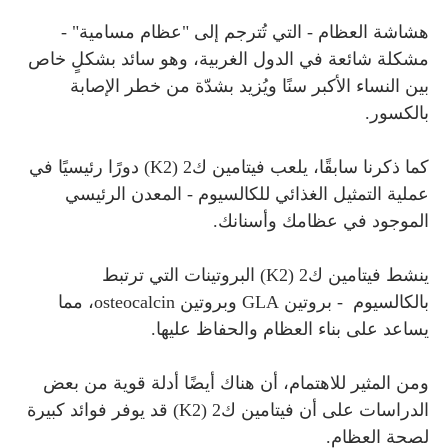
هشاشة العظام - التي تُترجم إلى "عظام مسامية" -
مشكلة شائعة في الدول الغربية، وهو سائد بشكلٍ خاص
بين النساء الأكبر سنًا ويُزيد بشدّة من خطر الإصابة
بالكسور.
كما ذكرنا سابقًا، يلعب فيتامين ك2 (K2) دورًا رئيسيًا في
عملية التمثيل الغذائي للكالسيوم - المعدن الرئيسي
الموجود في عظامك وأسنانك.
ينشط فيتامين ك2 (K2) البروتينات التي ترتبط
بالكالسيوم - بروتين GLA وبروتين osteocalcin، مما
يساعد على بناء العظام والحفاظ عليها.
ومن المثير للاهتمام، أن هناك أيضًا أدلة قوية من بعض
الدراسات على أن فيتامين ك2 (K2) قد يوفر فوائد كبيرة
لصحة العظام.