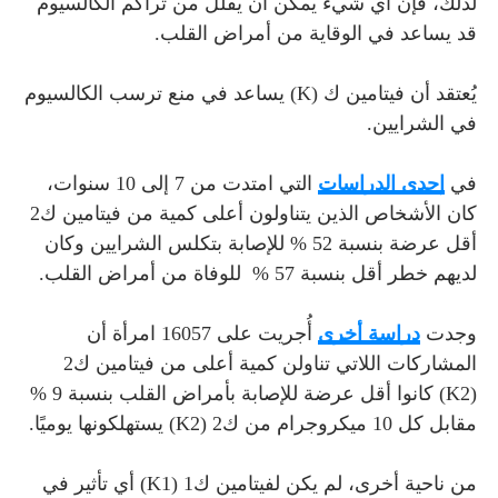
لذلك، فإن أي شيء يمكن أن يقلل من تراكم الكالسيوم
قد يساعد في الوقاية من أمراض القلب.
يُعتقد أن فيتامين ك (K) يساعد في منع ترسب الكالسيوم
في الشرايين.
في
إحدى الدراسات
التي امتدت من 7 إلى 10 سنوات،
كان الأشخاص الذين يتناولون أعلى كمية من فيتامين ك2
أقل عرضة بنسبة 52 % للإصابة بتكلس الشرايين وكان
لديهم خطر أقل بنسبة 57 % للوفاة من أمراض القلب.
وجدت
دراسة أخرى
أُجريت على 16057 امرأة أن
المشاركات اللاتي تناولن كمية أعلى من فيتامين ك2
(K2) كانوا أقل عرضة للإصابة بأمراض القلب بنسبة 9 %
مقابل كل 10 ميكروجرام من ك2 (K2) يستهلكونها يوميًا.
من ناحية أخرى، لم يكن لفيتامين ك1 (K1) أي تأثير في