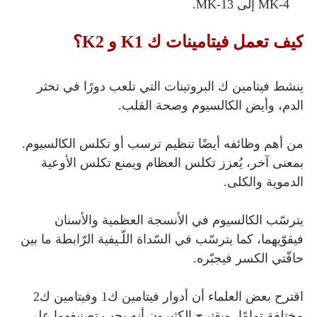
MK-4 إلى MK-13.
كيف تعمل فيتامينات ك K1 و K2؟
ينشط فيتامين ك البروتينات التي تلعب دورًا في تخثر
الدم، وأيض الكالسيوم وصحة القلب.
من أهم وظائفه أيضًا تنظيم ترسب أو تكلس الكالسيوم.
بمعنى آخر، يُعزز تكلس العظام ويمنع تكلس الأوعية
الدموية والكلى.
يترسّب الكالسيوم في الأنسجة العظمية والأسنان
فيقوّيهما، كما يترسّب في السّداة اللّـيفية الرّابطة ما بين
حافّتي الكسر فيجبّره.
اقترح بعض العلماء أن أدوار فيتامين ك1 وفيتامين ك2
مختلفة تمامًا، ويقترح الكثيرون أنه يجب تصنيفهما على