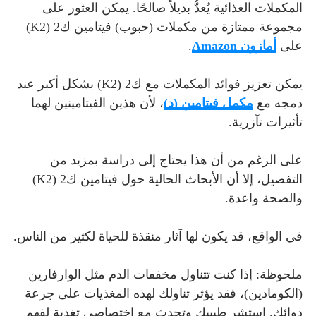
المكملات الغذائية يُعدُّ بديلاً صالحًا. يمكن العثور على
مجموعة ممتازة من مكملات (حبوب) فيتامين ك2 (K2)
على
أمازون Amazon
.
يمكن تعزيز فوائد المكملات مع ك2 (K2) بشكل أكبر عند
دمجه مع
مكمل فيتامين (د)
، لأن هذين الفيتامينين لهما
تأثيرات تآزرية.
على الرغم من أن هذا يحتاج إلى دراسة بمزيد من
التفصيل، إلا أن الأبحاث الحالية حول فيتامين ك2 (K2)
والصحة واعدة.
في الواقع، قد يكون لها آثار منقذة للحياة لكثير من الناس.
ملحوظة: إذا كنت تتناول مخففات الدم مثل الوارفارين
(الكومادين)، فقد يؤثر تناولك لهذه المغذيات على جرعة
دوائك. استشر طبيبك وتحدث مع اختصاصي تغذية لفهم