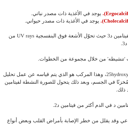
يوجد في الأغذية ذات مصدر نباتي.
يوجد في الأغذية ذات مصدر حيواني.
ومع ذلك، فإن ضوء الشمس أفضل مصدر طبيعي لفيتامين د3 حيث تحوّل الأشعة فوق البنفسجية UV rays من
.
 'تنشيطه' من خلال مجموعة من الخطوات.
يحوّل الكبد فيتامين د إلى 25hydroxy vitamin D or calcifediol، وهذا المركب هو الذي يتم قياسه عن عمل تحليل
د مُخزنًا في الجسم، وبعد ذلك يتحول للصورة النشطة لفيتامين
 ذلك.
مناعي وقد يقلل من خطر الإصابة بأمراض القلب وبعض أنواع