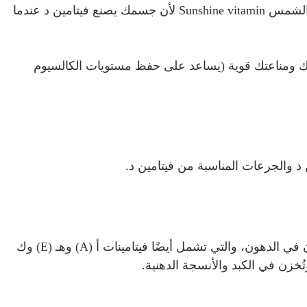
يُعرف فيتامين د بفيتامين آشعة الشمس أو شروق الشمس Sunshine vitamin لأن جسمك يصنع فيتامين د عندما
ك ومناعتك قوية (يساعد على حفظ مستويات الكالسيوم
 والجرعات المناسبة من فيتامين د.
ينتمي فيتامين د إلى عائلة الفيتامينات القابلة للذوبان في الدهون، والتي تشمل أيضًا فيتامينات أ (A) وهـ (E) وك
ن في الكبد والأنسجة الدهنية.