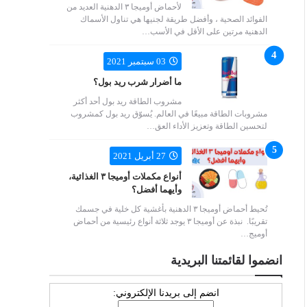
لأحماض أوميجا ٣ الدهنية العديد من
الفوائد الصحية ، وأفضل طريقة لجنيها هي تناول الأسماك
الدهنية مرتين على الأقل في الأسب…
03 سبتمبر 2021
ما أضرار شرب ريد بول؟
مشروب الطاقة ريد بول أحد أكثر
مشروبات الطاقة مبيعًا في العالم. يُسوّق ريد بول كمشروب
لتحسين الطاقة وتعزيز الأداء العق…
27 أبريل 2021
أنواع مكملات أوميجا ٣ الغذائية،
وأيهما أفضل؟
تُحيط أحماض أوميجا ٣ الدهنية بأغشية كل خلية في جسمك
تقريبًا. نبذة عن أوميجا ٣ يوجد ثلاثة أنواع رئيسية من أحماض
أوميج…
انضموا لقائمتنا البريدية
انضم إلى بريدنا الإلكتروني: