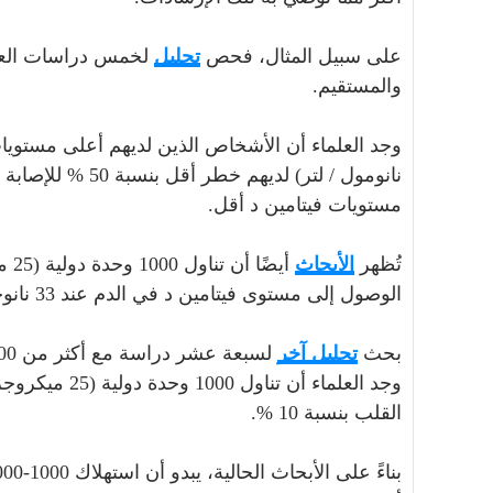
على سبيل المثال، فحص
تحليل
لخمس دراسات العلا
والمستقيم.
نانومول / لتر) لد
مستويات فيتامين د أقل.
تُظهر
الأبحاث
الوصول إلى مستوى فيتامين د في الدم عند 33 نانوجرام / مل (82.4 نانومول / لتر).
بحث
تحليل آخر
وجد العلماء أن
القلب بنسبة 10 %.