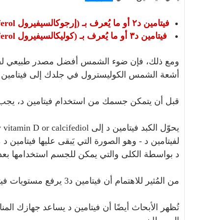
فيتامين د٢ أو ما يُعرف بـ (إرجوكالسيفيرول Ergocalciferol).
فيتامين د٣ أو ما يُعرف بـ (كوليكالسيفيرول Cholecalciferol).
أشعة الشمس الكوليسترول في جلدك إلى فيتامين د3
قبل أن يتمكن جسمك من استخدام فيتامين د، يجب
لفيتامين د - وهو الصورة التي يَبقى عليها فيتامين 
د بواسطة الكلى والتي يمكن للجسم استخدامها بعد
من المُثير للاهتمام أن فيتامين د3 يرفع مستويات فيتامين د في الدم أكثر من فيتامين د2.
تُظهر الأبحاث أيضًا أن فيتامين د يساعد جهازك ال