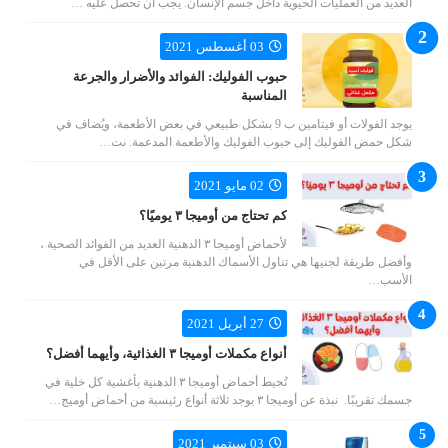
العديد من العمليات الحيوية داخل جسم الإنسان. يجب أن تحصل عليه …
03 أغسطس 2021
حبوب الفوليك: الفوائد والأضرار والجرعة
المناسبة
يوجد الفولات أو فيتامين ب 9 بشكل طبيعي في بعض الأطعمة، ويُضاف في
شكل حمض الفوليك إلى حبوب الفوليك والأطعمة المدعمة. نت…
02 مايو 2021
كم تحتاج من أوميجا ٣ يوميًا؟
لأحماض أوميجا ٣ الدهنية العديد من الفوائد الصحية ،
وأفضل طريقة لجنيها هي تناول الأسماك الدهنية مرتين على الأقل في
الأسب…
27 أبريل 2021
أنواع مكملات أوميجا ٣ الغذائية، وأيهما أفضل؟
تُحيط أحماض أوميجا ٣ الدهنية بأغشية كل خلية في
جسمك تقريبًا. نبذة عن أوميجا ٣ يوجد ثلاثة أنواع رئيسية من أحماض أوميج…
03 سبتمبر 2021