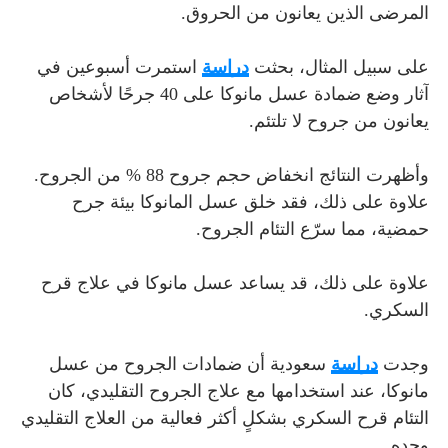
المرضى الذين يعانون من الحروق.
على سبيل المثال، بحثت
دراسة
استمرت أسبوعين في
آثار وضع ضمادة عسل مانوكا على 40 جرحًا لأشخاص
يعانون من جروح لا تلتئم.
وأظهرت النتائج انخفاض حجم جروح 88 % من الجروح.
علاوة على ذلك، فقد خلق عسل المانوكا بيئة جرح
حمضية، مما سرّع التئام الجروح.
علاوة على ذلك، قد يساعد عسل مانوكا في علاج قرح
السكري.
وجدت
دراسة
سعودية أن ضمادات الجروح من عسل
مانوكا، عند استخدامها مع علاج الجروح التقليدي، كان
التئام قرح السكري بشكلٍ أكثر فعالية من العلاج التقليدي
وحده.