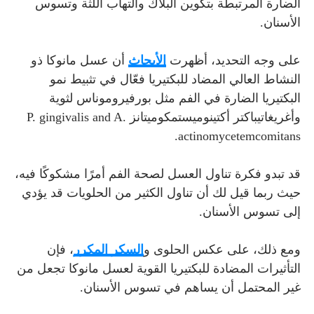
الضارة المرتبطة بتكوين البلاك والتهاب اللثة وتسوس
الأسنان.
على وجه التحديد، أظهرت
الأبحاث
أن عسل مانوكا ذو
النشاط العالي المضاد للبكتيريا فعّال في تثبيط نمو
البكتيريا الضارة في الفم مثل
بورفيروموناس لثوية
وأغريغاتيباكتر أكتينوميستمكوميتانز
P. gingivalis and A.
actinomycetemcomitans.
قد تبدو فكرة تناول العسل لصحة الفم أمرًا مشكوكًا فيه،
حيث ربما قيل لك أن تناول الكثير من الحلويات قد يؤدي
إلى تسوس الأسنان.
ومع ذلك، على عكس الحلوى و
السكر المكرر
، فإن
التأثيرات المضادة للبكتيريا القوية لعسل مانوكا تجعل من
غير المحتمل أن يساهم في تسوس الأسنان.