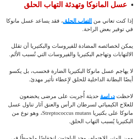
عسل المانوكا وتهدئة التهاب الحلق
إذا كنت تعاني من
التهاب الحلق
، فقد يساعد عسل مانوكا
في توفير بعض الراحة.
يمكن لخصائصه المضادة للفيروسات والبكتيريا أن تقلل
الالتهابات وتهاجم البكتيريا والفيروسات التي تُسبب الألم.
لا يهاجم عسل مانوكا البكتيريا الضارة فحسب، بل يكسو
أيضًا البطانة الداخلية للحلق لإِعطاء تأثير مهدئ.
لاحظت
دراسة
حديثة أُجريت على مرضى يخضعون
للعلاج الكيميائي لسرطان الرأس والعنق آثار تناول عسل
مانوكا على بكتيريا Streptococcus mutans، وهو نوع من
البكتيريا يُسبب التهاب الحلق.
ومن المثير للاهتمام، وجد الباحثون انخفاضًا ملحوظًا في