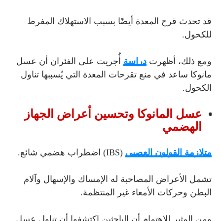
قد تحدث قرح المعدة أيضًا بسبب الاستهلاك المفرط
للكحول.
ومع ذلك، أظهرت
دراسة
أُجريت على الفئران أن عسل
مانوكا ساعد في منع تقرحات المعدة التي يُسببها تناول
الكحول.
عسل المانوكا وتحسين أعراض الجهاز
الهضمي
متلازمة القولون العصبي
(IBS) اضطراب هضمي شائع.
تشمل الأعراض المصاحبة له الإمساك والإسهال وآلام
البطن وحركات الأمعاء غير المنتظمة.
ومن المثير للاهتمام أن الباحثين اكتشفوا أن تناول عسل