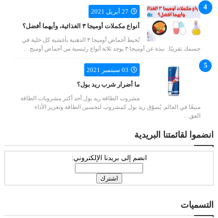
27 أبريل 2021
أنواع مكملات أوميجا ٣ الغذائية، وأيهما أفضل؟
تُحيط أحماض أوميجا ٣ الدهنية بأغشية كل خلية في
جسمك تقريبًا. نبذة عن أوميجا ٣ يوجد ثلاثة أنواع رئيسية من أحماض أوميج…
03 سبتمبر 2021
ما أضرار شرب ريد بول؟
مشروب الطاقة ريد بول أحد أكثر مشروبات الطاقة
مبيعًا في العالم. يُسوّق ريد بول كمشروب لتحسين الطاقة وتعزيز الأداء
العق…
انضموا لقائمتنا البريدية
انضم إلى بريدنا الإلكتروني:
التسميات