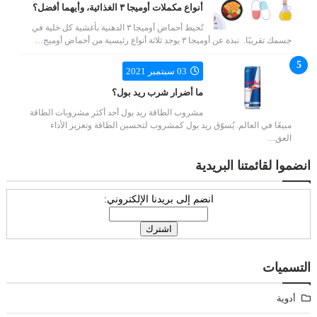
أنواع مكملات أوميجا ٣ الغذائية، وأيهما أفضل؟
تُحيط أحماض أوميجا ٣ الدهنية بأغشية كل خلية في
جسمك تقريبًا. نبذة عن أوميجا ٣ يوجد ثلاثة أنواع رئيسية من أحماض أوميج…
03 سبتمبر 2021
ما أضرار شرب ريد بول؟
مشروب الطاقة ريد بول أحد أكثر مشروبات الطاقة
مبيعًا في العالم. يُسوّق ريد بول كمشروب لتحسين الطاقة وتعزيز الأداء
العق…
انضموا لقائمتنا البريدية
انضم إلى بريدنا الإلكتروني:
التسميات
أدوية