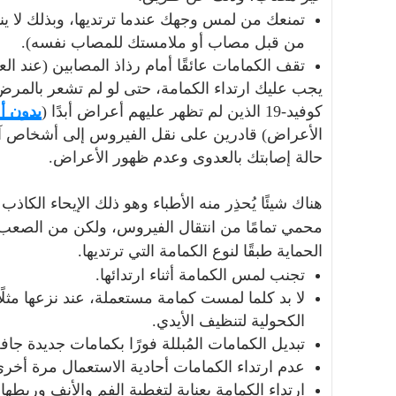
تمنعك من لمس وجهك عندما ترتديها، وبذلك لا ي
من قبل مصاب أو ملامستك للمصاب نفسه).
تقف الكمامات عائقًا أمام رذاذ المصابين (عند ال
يجب عليك ارتداء الكمامة، حتى لو لم تشعر بالمر
كوفيد-19 الذين لم تظهر عليهم أعراض أبدًا (
بدون 
الأعراض) قادرين على نقل الفيروس إلى أشخاص آخر
حالة إصابتك بالعدوى وعدم ظهور الأعراض.
هناك شيئًا يُحذِر منه الأطباء وهو ذلك الإيحاء الكاذب
محمي تمامًا من انتقال الفيروس، ولكن من الصعب و
الحماية طبقًا لنوع الكمامة التي ترتديها.
تجنب لمس الكمامة أثناء ارتدائها.
لا بد كلما لمست كمامة مستعملة، عند نزعها مثلًا
الكحولية لتنظيف الأيدي.
تبديل الكمامات المُبللة فورًا بكمامات جديدة جاف
عدم ارتداء الكمامات أحادية الاستعمال مرة أخرى
ارتداء الكمامة بعناية لتغطية الفم والأنف وربط