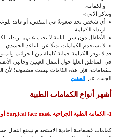
والكمامة.
وتذكر الآتي:-
أي شخص يجد صعوبةً في التنفس، أو فاقد للوعي،
ارتداء الكمامة.
الأطفال دون سن الثانية لا يجب عليهم ارتداء الك
لا تستخدم الكمامات بديلًا عن التباعد الجسدي.
قد لا توفر الكمامة حماية كاملة من الجراثيم والم
في المناطق العليا حول أسفل العينين وجانبي الأن
للكمامات، فإن هذه الكامات ليست مضمونة؛ لأن الف
الجسم عبر
العينين
.
أشهر أنواع الكمامات الطبية
1- الكمامة الطبية الجراحية Surgical face mask أو القناع الجراحي لتغطية الفم والأنف
كمامات فضفاضة أحادية الاستخدام تيمنع انتقال جسي