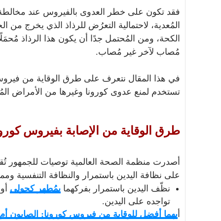
فقد تكون على خطر العدوى بالفيروس عند مخالطة
المُعدية، لاحتمالية التعرُض للرذاذ الذي يخرج من 
الكحة، ومن المُحتمل جدًا أن يكون هذا الرذاذ مُحم
مُصاب لآخر غير مُصاب.
في هذا المقال نتعرف على طرق الوقاية من فيروس ك
تستخدم لمنع عدوى كورونا وغيرها من الأمراض المُع
طرق الوقاية من الإصابة بفيروس كورو
أصدرت منظمة الصحة العالمية توصيات للجمهور تُق
على نظافة اليدين باستمرار والنظافة التنفسية ومما
نظّف اليدين باستمرار بفركهما
بمُطهر كحولي
أو 
تواجده على اليدين.
أ
يهما أفضل للوقاية من فيروس كورونا: الصابون أم