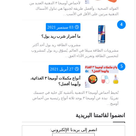
لأحماض أوميجا ٣ الدهنية العديد من
الفوائد الصحية ، وأفضل طريقة لجنيها هي تناول الأسماك
الدهنية مرتين على الأقل في الأسب…
03 سبتمبر 2021
ما أضرار شرب ريد بول؟
مشروب الطاقة ريد بول أحد أكثر
مشروبات الطاقة مبيعًا في العالم. يُسوّق ريد بول كمشروب
لتحسين الطاقة وتعزيز الأداء العق…
27 أبريل 2021
أنواع مكملات أوميجا ٣ الغذائية،
وأيهما أفضل؟
تُحيط أحماض أوميجا ٣ الدهنية بأغشية كل خلية في جسمك
تقريبًا. نبذة عن أوميجا ٣ يوجد ثلاثة أنواع رئيسية من أحماض
أوميج…
انضموا لقائمتنا البريدية
انضم إلى بريدنا الإلكتروني: